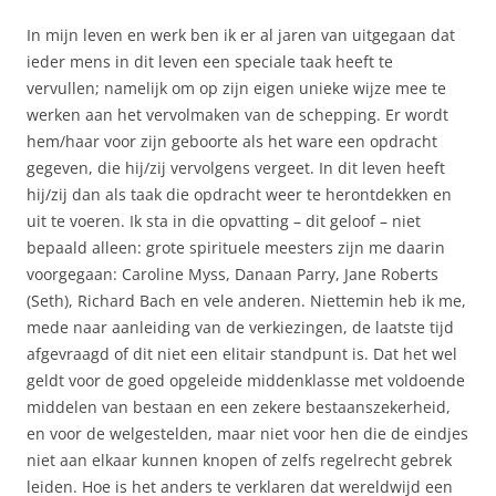
In mijn leven en werk ben ik er al jaren van uitgegaan dat
ieder mens in dit leven een speciale taak heeft te
vervullen; namelijk om op zijn eigen unieke wijze mee te
werken aan het vervolmaken van de schepping. Er wordt
hem/haar voor zijn geboorte als het ware een opdracht
gegeven, die hij/zij vervolgens vergeet. In dit leven heeft
hij/zij dan als taak die opdracht weer te herontdekken en
uit te voeren. Ik sta in die opvatting – dit geloof – niet
bepaald alleen: grote spirituele meesters zijn me daarin
voorgegaan: Caroline Myss, Danaan Parry, Jane Roberts
(Seth), Richard Bach en vele anderen. Niettemin heb ik me,
mede naar aanleiding van de verkiezingen, de laatste tijd
afgevraagd of dit niet een elitair standpunt is. Dat het wel
geldt voor de goed opgeleide middenklasse met voldoende
middelen van bestaan en een zekere bestaanszekerheid,
en voor de welgestelden, maar niet voor hen die de eindjes
niet aan elkaar kunnen knopen of zelfs regelrecht gebrek
leiden. Hoe is het anders te verklaren dat wereldwijd een