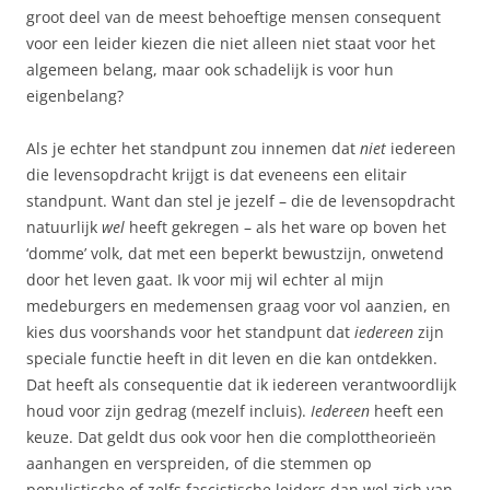
groot deel van de meest behoeftige mensen consequent
voor een leider kiezen die niet alleen niet staat voor het
algemeen belang, maar ook schadelijk is voor hun
eigenbelang?
Als je echter het standpunt zou innemen dat
niet
iedereen
die levensopdracht krijgt is dat eveneens een elitair
standpunt. Want dan stel je jezelf – die de levensopdracht
natuurlijk
wel
heeft gekregen – als het ware op boven het
‘domme’ volk, dat met een beperkt bewustzijn, onwetend
door het leven gaat. Ik voor mij wil echter al mijn
medeburgers en medemensen graag voor vol aanzien, en
kies dus voorshands voor het standpunt dat
iedereen
zijn
speciale functie heeft in dit leven en die kan ontdekken.
Dat heeft als consequentie dat ik iedereen verantwoordlijk
houd voor zijn gedrag (mezelf incluis).
Iedereen
heeft een
keuze. Dat geldt dus ook voor hen die complottheorieën
aanhangen en verspreiden, of die stemmen op
populistische of zelfs fascistische leiders dan wel zich van