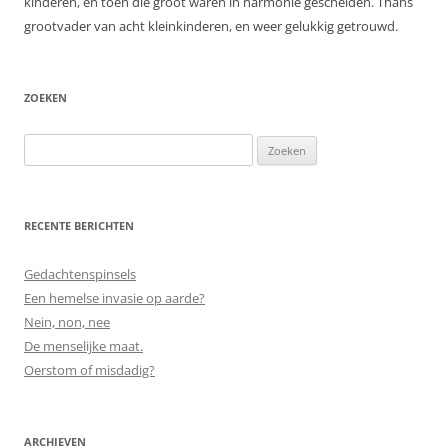
kinderen, en toen die groot waren in harmonie gescheiden. Thans
grootvader van acht kleinkinderen, en weer gelukkig getrouwd.
ZOEKEN
Zoeken
naar:
RECENTE BERICHTEN
Gedachtenspinsels
Een hemelse invasie op aarde?
Nein, non, nee
De menselijke maat.
Oerstom of misdadig?
ARCHIEVEN