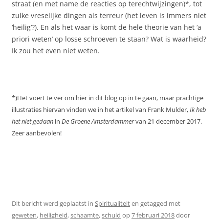
straat (en met name de reacties op terechtwijzingen)*, tot
zulke vreselijke dingen als terreur (het leven is immers niet
‘heilig’?). En als het waar is komt de hele theorie van het ‘a
priori weten’ op losse schroeven te staan? Wat is waarheid?
Ik zou het even niet weten.
*)Het voert te ver om hier in dit blog op in te gaan, maar prachtige
illustraties hiervan vinden we in het artikel van Frank Mulder,
Ik heb
het niet gedaan
in
De Groene Amsterdammer
van 21 december 2017.
Zeer aanbevolen!
Dit bericht werd geplaatst in
Spiritualiteit
en getagged met
geweten
,
heiligheid
,
schaamte
,
schuld
op
7 februari 2018
door