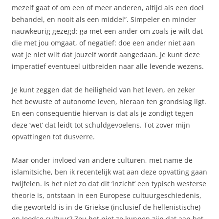
mezelf gaat of om een of meer anderen, altijd als een doel
behandel, en nooit als een middel”. Simpeler en minder
nauwkeurig gezegd: ga met een ander om zoals je wilt dat
die met jou omgaat, of negatief: doe een ander niet aan
wat je niet wilt dat jouzelf wordt aangedaan. Je kunt deze
imperatief eventueel uitbreiden naar alle levende wezens.
Je kunt zeggen dat de heiligheid van het leven, en zeker
het bewuste of autonome leven, hieraan ten grondslag ligt.
En een consequentie hiervan is dat als je zondigt tegen
deze ‘wet’ dat leidt tot schuldgevoelens. Tot zover mijn
opvattingen tot dusverre.
Maar onder invloed van andere culturen, met name de
islamitsiche, ben ik recentelijk wat aan deze opvatting gaan
twijfelen. Is het niet zo dat dit ‘inzicht’ een typisch westerse
theorie is, ontstaan in een Europese cultuurgeschiedenis,
die geworteld is in de Griekse (inclusief de hellenistische)
en Joodse cultuur? Zou het niet zo kunnen zijn dat aan het