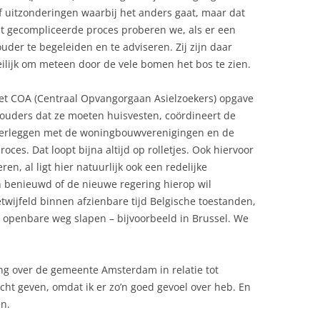
of uitzonderingen waarbij het anders gaat, maar dat
est gecompliceerde proces proberen we, als er een
ouder te begeleiden en te adviseren. Zij zijn daar
eilijk om meteen door de vele bomen het bos te zien.
t COA (Centraal Opvangorgaan Asielzoekers) opgave
houders dat ze moeten huisvesten, coördineert de
verleggen met de woningbouwverenigingen en de
oces. Dat loopt bijna altijd op rolletjes. Ook hiervoor
n, al ligt hier natuurlijk ook een redelijke
en benieuwd of de nieuwe regering hierop wil
etwijfeld binnen afzienbare tijd Belgische toestanden,
e openbare weg slapen – bijvoorbeeld in Brussel. We
ng over de gemeente Amsterdam in relatie tot
ht geven, omdat ik er zo’n goed gevoel over heb. En
n.