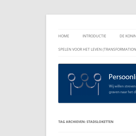
Spring
naar
inhoud
Persoonlijk Leiders
HOME
INTRODUCTIE
DE KONI
ENKELE
SPELEN VOOR HET LEVEN (TRANSFORMATIO
RAADGE
DE KON
LEIDER
OPEN C
SCHAAR
TAG ARCHIEVEN:
STADSLOKETTEN