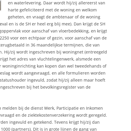
en waterlevering. Daar wordt hij/zij allereerst van
harte gefeliciteerd met de woning en welkom
geheten, en vraagt de ambtenaar of de woning
eval en is de SH er heel erg blij mee). Dan krijgt de SH
oppervlak voor aanschaf van vloerbedekking, en krijgt
2250 voor een echtpaar of gezin, voor aanschaf van de
erugbetaald in 36 maandelijkse termijnen, die van
n. Hij/zij wordt ingeschreven bij woningnet (entreegeld
rijgt het adres van vluchtelingenwerk, alsmede een
haar woninginrichting kan kopen dan wel tweedehands of
toeslag wordt aangevraagd, en alle formulieren worden
tatushouder ingevuld, zodat hij/zij alleen maar hoeft
ingeschreven bij het bevolkingsregister van de
h melden bij de dienst Werk, Participatie en Inkomen
evraagd en de ziektekostenverzekering wordt geregeld.
en ingevuld en getekend. Tevens krijgt hij/zij dan
 1000 (partners). Dit is in grote lijnen de gang van