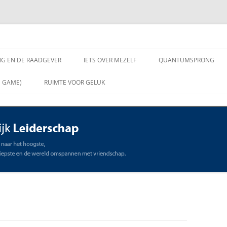
chap
NG EN DE RAADGEVER
IETS OVER MEZELF
QUANTUMSPRONG
 VRAGEN AAN DE
N GAME)
RUIMTE VOOR GELUK
VER
ING EN DE RAADGEVER
SCHAP
OMMUNICATIE
STE