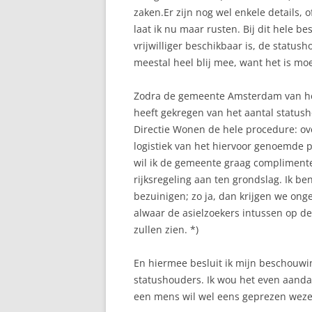
zaken.Er zijn nog wel enkele details, 
laat ik nu maar rusten. Bij dit hele b
vrijwilliger beschikbaar is, de statush
meestal heel blij mee, want het is mo
Zodra de gemeente Amsterdam van he
heeft gekregen van het aantal status
Directie Wonen de hele procedure: o
logistiek van het hiervoor genoemde pr
wil ik de gemeente graag complimentere
rijksregeling aan ten grondslag. Ik b
bezuinigen; zo ja, dan krijgen we ong
alwaar de asielzoekers intussen op d
zullen zien. *)
En hiermee besluit ik mijn beschouwi
statushouders. Ik wou het even aandac
een mens wil wel eens geprezen weze