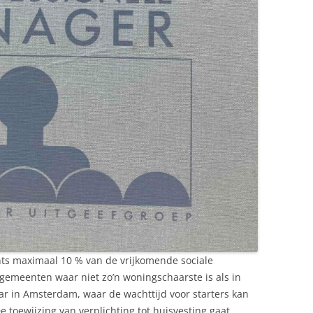
echts maximaal 10 % van de vrijkomende sociale
gemeenten waar niet zo’n woningschaarste is als in
r in Amsterdam, waar de wachttijd voor starters kan
De toewijzing van verplichting tot huisvesting gaat