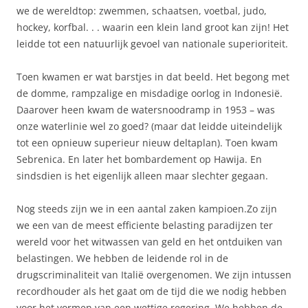
we de wereldtop: zwemmen, schaatsen, voetbal, judo,
hockey, korfbal. . . waarin een klein land groot kan zijn! Het
leidde tot een natuurlijk gevoel van nationale superioriteit.
Toen kwamen er wat barstjes in dat beeld. Het begong met
de domme, rampzalige en misdadige oorlog in Indonesië.
Daarover heen kwam de watersnoodramp in 1953 – was
onze waterlinie wel zo goed? (maar dat leidde uiteindelijk
tot een opnieuw superieur nieuw deltaplan). Toen kwam
Sebrenica. En later het bombardement op Hawija. En
sindsdien is het eigenlijk alleen maar slechter gegaan.
Nog steeds zijn we in een aantal zaken kampioen.Zo zijn
we een van de meest efficiente belasting paradijzen ter
wereld voor het witwassen van geld en het ontduiken van
belastingen. We hebben de leidende rol in de
drugscriminaliteit van Italië overgenomen. We zijn intussen
recordhouder als het gaat om de tijd die we nodig hebben
voor het vormen van een wettige regering. We hebben de