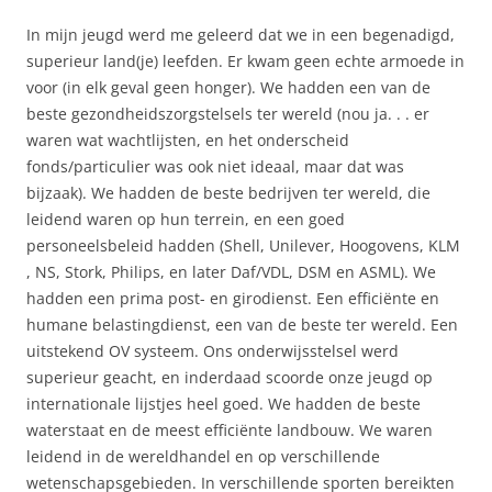
In mijn jeugd werd me geleerd dat we in een begenadigd,
superieur land(je) leefden. Er kwam geen echte armoede in
voor (in elk geval geen honger). We hadden een van de
beste gezondheidszorgstelsels ter wereld (nou ja. . . er
waren wat wachtlijsten, en het onderscheid
fonds/particulier was ook niet ideaal, maar dat was
bijzaak). We hadden de beste bedrijven ter wereld, die
leidend waren op hun terrein, en een goed
personeelsbeleid hadden (Shell, Unilever, Hoogovens, KLM
, NS, Stork, Philips, en later Daf/VDL, DSM en ASML). We
hadden een prima post- en girodienst. Een efficiënte en
humane belastingdienst, een van de beste ter wereld. Een
uitstekend OV systeem. Ons onderwijsstelsel werd
superieur geacht, en inderdaad scoorde onze jeugd op
internationale lijstjes heel goed. We hadden de beste
waterstaat en de meest efficiënte landbouw. We waren
leidend in de wereldhandel en op verschillende
wetenschapsgebieden. In verschillende sporten bereikten