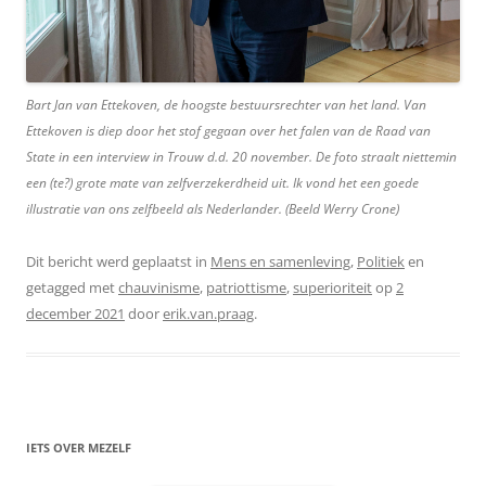
Bart Jan van Ettekoven, de hoogste bestuursrechter van het land. Van
Ettekoven is diep door het stof gegaan over het falen van de Raad van
State in een interview in Trouw d.d. 20 november. De foto straalt niettemin
een (te?) grote mate van zelfverzekerdheid uit. Ik vond het een goede
illustratie van ons zelfbeeld als Nederlander. (Beeld Werry Crone)
Dit bericht werd geplaatst in
Mens en samenleving
,
Politiek
en
getagged met
chauvinisme
,
patriottisme
,
superioriteit
op
2
december 2021
door
erik.van.praag
.
IETS OVER MEZELF