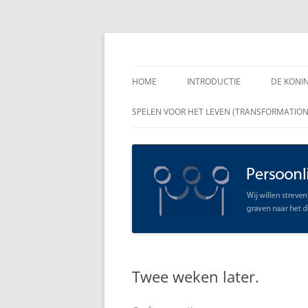
Spring
naar
inhoud
Persoonlijk Leiders
HOME
INTRODUCTIE
DE KONI
ENKELE
SPELEN VOOR HET LEVEN (TRANSFORMATIO
RAADGE
DE KON
LEIDER
OPEN C
SCHAAR
Twee weken later.