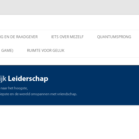
chap
NG EN DE RAADGEVER
IETS OVER MEZELF
QUANTUMSPRONG
 VRAGEN AAN DE
N GAME)
RUIMTE VOOR GELUK
VER
ING EN DE RAADGEVER
SCHAP
OMMUNICATIE
STE