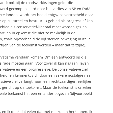
and: ook bij de raadsverkiezingen geldt die
 werd gecompenseerd door het verlies van SP en PvdA.
re landen, wordt het beeld enigszins vertroebeld door
e op cultureel en bestuurlijk gebied als progressief kan
ebied als conservatief-liberaal moet worden gezien.
artijen in opkomst die niet zo makkelijk in de
n, zoals bijvoorbeeld de vijf sterren beweging in Italië.
rtijen van de toekomst worden – maar dat terzijde).
ervatisme vandaan komen? Om een antwoord op die
 te rade moeten gaan. Voor zover ik kan nagaan, leven
ervatieve en een progressieve. De conservatieve ziel
heid, en kenmerkt zich door een zekere nostalgie naar
sieve ziel verlangt naar een rechtvaardiger, eerlijker
 gericht op de toekomst. Maar de toekomst is onzeker,
deale toekomst het een en ander opgeven (bijvoorbeeld
, en ik denk dat velen dat met mij zullen herkennen. Ik