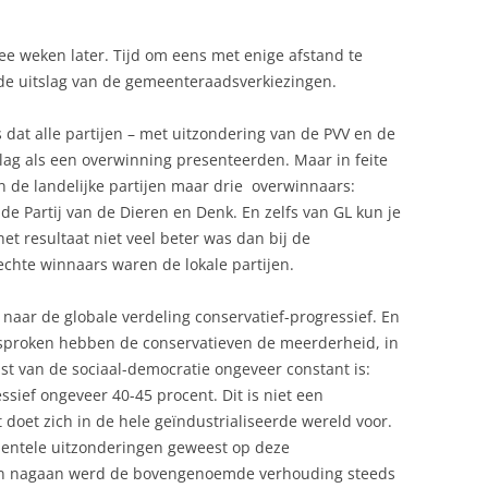
ee weken later. Tijd om eens met enige afstand te
 de uitslag van de gemeenteraadsverkiezingen.
 dat alle partijen – met uitzondering van de PVV en de
slag als een overwinning presenteerden. Maar in feite
n de landelijke partijen maar drie overwinnaars:
de Partij van de Dieren en Denk. En zelfs van GL kun je
et resultaat niet veel beter was dan bij de
echte winnaars waren de lokale partijen.
 naar de globale verdeling conservatief-progressief. En
l gesproken hebben de conservatieven de meerderheid, in
st van de sociaal-democratie ongeveer constant is:
ssief ongeveer 40-45 procent. Dit is niet een
doet zich in de hele geïndustrialiseerde wereld voor.
identele uitzonderingen geweest op deze
kan nagaan werd de bovengenoemde verhouding steeds