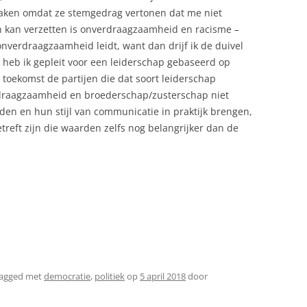
maken omdat ze stemgedrag vertonen dat me niet
en kan verzetten is onverdraagzaamheid en racisme –
onverdraagzaamheid leidt, want dan drijf ik de duivel
g heb ik gepleit voor een leiderschap gebaseerd op
 toekomst de partijen die dat soort leiderschap
draagzaamheid en broederschap/zusterschap niet
en en hun stijl van communicatie in praktijk brengen,
reft zijn die waarden zelfs nog belangrijker dan de
tagged met
democratie
,
politiek
op
5 april 2018
door