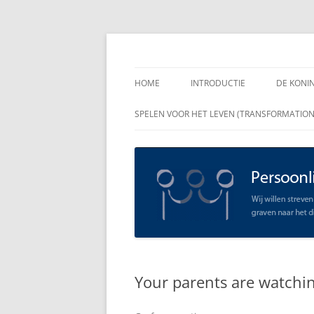
Spring
naar
inhoud
Persoonlijk Leiders
HOME
INTRODUCTIE
DE KONI
ENKELE
SPELEN VOOR HET LEVEN (TRANSFORMATIO
RAADGE
DE KON
LEIDER
OPEN C
SCHAAR
Your parents are watching