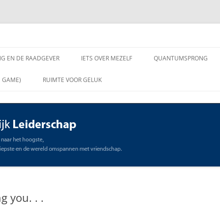
chap
NG EN DE RAADGEVER
IETS OVER MEZELF
QUANTUMSPRONG
 VRAGEN AAN DE
N GAME)
RUIMTE VOOR GELUK
VER
ING EN DE RAADGEVER
SCHAP
OMMUNICATIE
STE
 you. . .