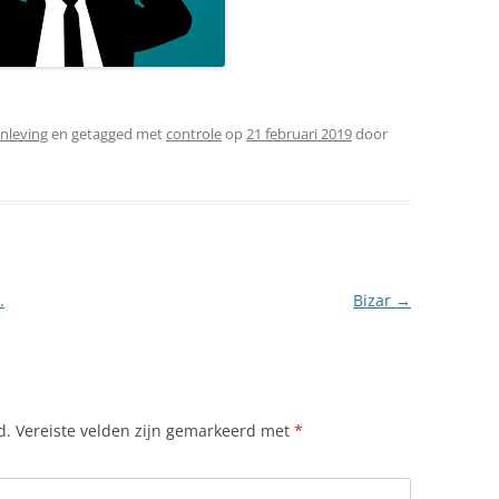
nleving
en getagged met
controle
op
21 februari 2019
door
.
Bizar
→
d.
Vereiste velden zijn gemarkeerd met
*