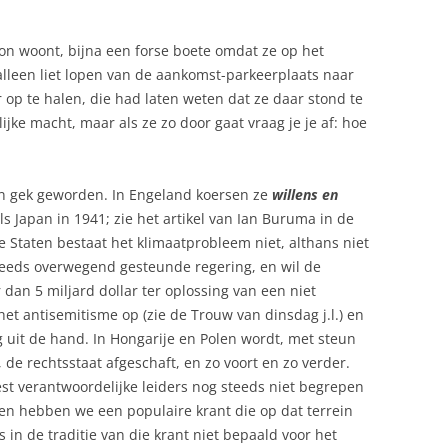
eton woont, bijna een forse boete omdat ze op het
 alleen liet lopen van de aankomst-parkeerplaats naar
p te halen, die had laten weten dat ze daar stond te
ijke macht, maar als ze zo door gaat vraag je je af: hoe
gen gek geworden. In Engeland koersen ze
willens en
s Japan in 1941; zie het artikel van Ian Buruma in de
e Staten bestaat het klimaatprobleem niet, althans niet
steeds overwegend gesteunde regering, en wil de
an 5 miljard dollar ter oplossing van een niet
het antisemitisme op (zie de Trouw van dinsdag j.l.) en
g uit de hand. In Hongarije en Polen wordt, met steun
de rechtsstaat afgeschaft, en zo voort en zo verder.
t verantwoordelijke leiders nog steeds niet begrepen
en hebben we een populaire krant die op dat terrein
 in de traditie van die krant niet bepaald voor het