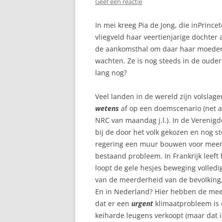
Geef een reactie
In mei kreeg Pia de Jong, die inPrinc
vliegveld haar veertienjarige dochter
de aankomsthal om daar haar moeder o
wachten. Ze is nog steeds in de ouderl
lang nog?
Veel landen in de wereld zijn volsla
wetens
af op een doemscenario (net al
NRC van maandag j.l.). In de Verenigd
bij de door het volk gekozen en nog 
regering een muur bouwen voor meer d
bestaand probleem. In Frankrijk leeft 
loopt de gele hesjes beweging volledi
van de meerderheid van de bevolking, 
En in Nederland? Hier hebben de mees
dat er een
urgent
klimaatprobleem is 
keiharde leugens verkoopt (maar dat is