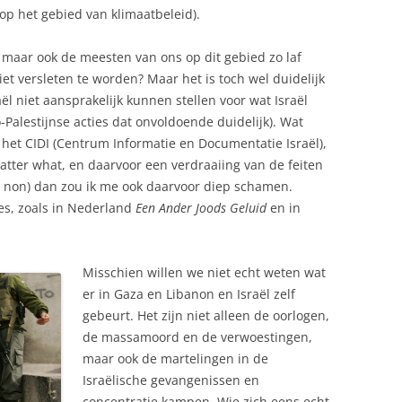
op het gebied van klimaatbeleid).
 maar ook de meesten van ons op dit gebied zo laf
et versleten te worden? Maar het is toch wel duidelijk
ël niet aansprakelijk kunnen stellen voor wat Israël
-Palestijnse acties dat onvoldoende duidelijk). Wat
n het CIDI (Centrum Informatie en Documentatie Israël),
atter what, en daarvoor een verdraaiing van de feiten
od non) dan zou ik me ook daarvoor diep schamen.
ies, zoals in Nederland
Een Ander Joods Geluid
en in
Misschien willen we niet echt weten wat
er in Gaza en Libanon en Israël zelf
gebeurt. Het zijn niet alleen de oorlogen,
de massamoord en de verwoestingen,
maar ook de martelingen in de
Israëlische gevangenissen en
concentratie kampen. Wie zich eens echt