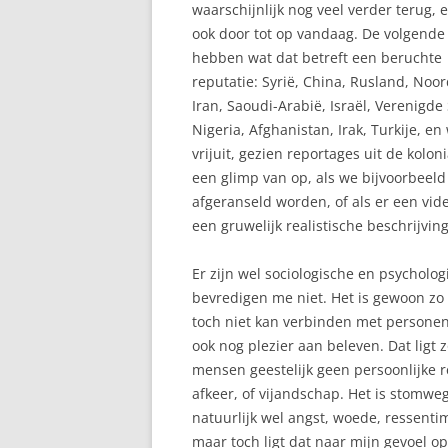
waarschijnlijk nog veel verder terug, 
ook door tot op vandaag. De volgende
hebben wat dat betreft een beruchte
reputatie: Syrië, China, Rusland, Noo
Iran, Saoudi-Arabië, Israël, Verenigde
Nigeria, Afghanistan, Irak, Turkije, e
vrijuit, gezien reportages uit de kolon
een glimp van op, als we bijvoorbeeld
afgeranseld worden, of als er een vide
een gruwelijk realistische beschrijvin
Er zijn wel sociologische en psycholog
bevredigen me niet. Het is gewoon zo 
toch niet kan verbinden met personen
ook nog plezier aan beleven. Dat ligt 
mensen geestelijk geen persoonlijke r
afkeer, of vijandschap. Het is stomweg
natuurlijk wel angst, woede, ressenti
maar toch ligt dat naar mijn gevoel op