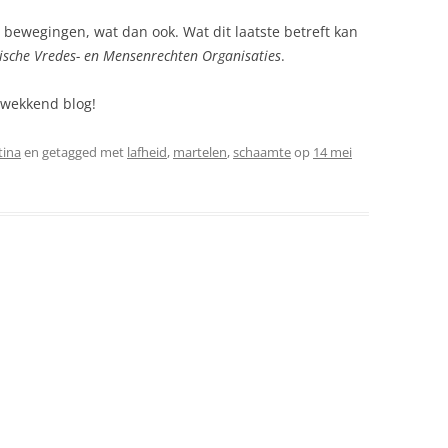
s bewegingen, wat dan ook. Wat dit laatste betreft kan
lische Vredes- en Mensenrechten Organisaties
.
pwekkend blog!
tina
en getagged met
lafheid
,
martelen
,
schaamte
op
14 mei