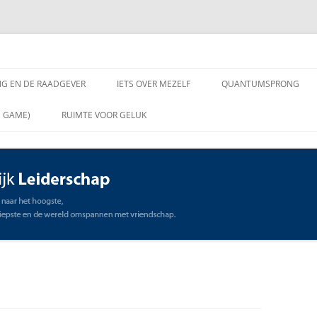
chap
NG EN DE RAADGEVER
IETS OVER MEZELF
QUANTUMSPRONG
 VRAGEN AAN DE
N GAME)
RUIMTE VOOR GELUK
VER
ING EN DE RAADGEVER
SCHAP
OMMUNICATIE
STE