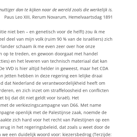
 nuttiger dan te kijken naar de wereld zoals die werkelijk is.
Paus Leo XIII, Rerum Novarum, Hemelvaartsdag 1891
itie niet ben – en genetisch voor de helft) zou ik me
l deel van mijn volk (ruim 90 % van de Israëliers) zich
rlander schaam ik me even zeer over hoe onze
en op te treden, en gewoon doorgaat met handel
cties) en het leveren van technisch materiaal dat kan
De VVD is hier altijd helder in geweest, maar het CDA
 Jetten hebben in deze regering een lelijke draai
nd dat Nederland de verantwoordelijkheid heeft om
orderen, en zich inzet om straffeloosheid en conflicten
 bij dat dit niet geldt voor Israël). Het
n met de verkiezingscampagne van D66. Met name
ampagne openlijk met de Palestijnse zaak, noemde de
akte zich hard voor het recht van Palestijnen op een
terug in het regeringsbeleid, dat zoals u weet door de
e een duidelijk woord voor: kiezersbedrog (Terzijde: