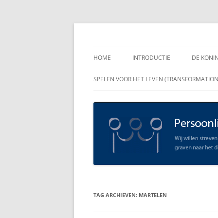
Spring
naar
inhoud
Persoonlijk Leiders
HOME
INTRODUCTIE
DE KONI
ENKELE
SPELEN VOOR HET LEVEN (TRANSFORMATIO
RAADGE
DE KON
LEIDER
OPEN C
SCHAAR
TAG ARCHIEVEN:
MARTELEN