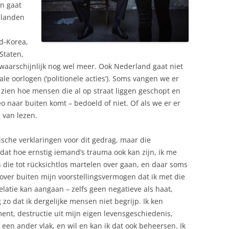
en gaat
 landen
rd-Korea,
 Staten,
n waarschijnlijk nog wel meer. Ook Nederland gaat niet
iale oorlogen (‘politionele acties’). Soms vangen we er
 zien hoe mensen die al op straat liggen geschopt en
o naar buiten komt – bedoeld of niet. Of als we er er
g van lezen.
ische verklaringen voor dit gedrag, maar die
dat hoe ernstig iemand’s trauma ook kan zijn, ik me
 die tot rücksichtlos martelen over gaan, en daar soms
zover buiten mijn voorstellingsvermogen dat ik met die
elatie kan aangaan – zelfs geen negatieve als haat,
 zo dat ik dergelijke mensen niet begrijp. Ik ken
ment, destructie uit mijn eigen levensgeschiedenis,
 een ander vlak, en wil en kan ik dat ook beheersen. Ik