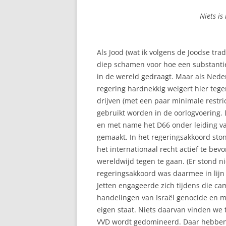
Niets is
Als Jood (wat ik volgens de Joodse trad
diep schamen voor hoe een substantiee
in de wereld gedraagt. Maar als Nede
regering hardnekkig weigert hier teg
drijven (met een paar minimale restri
gebruikt worden in de oorlogvoering. 
en met name het D66 onder leiding van
gemaakt. In het regeringsakkoord sto
het internationaal recht actief te bev
wereldwijd tegen te gaan. (Er stond niet
regeringsakkoord was daarmee in lij
Jetten engageerde zich tijdens die c
handelingen van Israël genocide en ma
eigen staat. Niets daarvan vinden we 
VVD wordt gedomineerd. Daar hebben w