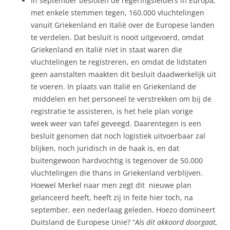
In september besloten de regeringsleiders in Europa,
met enkele stemmen tegen, 160.000 vluchtelingen
vanuit Griekenland en Italië over de Europese landen
te verdelen. Dat besluit is nooit uitgevoerd, omdat
Griekenland en Italië niet in staat waren die
vluchtelingen te registreren, en omdat de lidstaten
geen aanstalten maakten dit besluit daadwerkelijk uit
te voeren. In plaats van Italië en Griekenland de
middelen en het personeel te verstrekken om bij de
registratie te assisteren, is het hele plan vorige
week weer van tafel geveegd. Daarentegen is een
besluit genomen dat noch logistiek uitvoerbaar zal
blijken, noch juridisch in de haak is, en dat
buitengewoon hardvochtig is tegenover de 50.000
vluchtelingen die thans in Griekenland verblijven.
Hoewel Merkel naar men zegt dit nieuwe plan
gelanceerd heeft, heeft zij in feite hier toch, na
september, een nederlaag geleden. Hoezo domineert
Duitsland de Europese Unie? “
Als dit akkoord doorgaat,