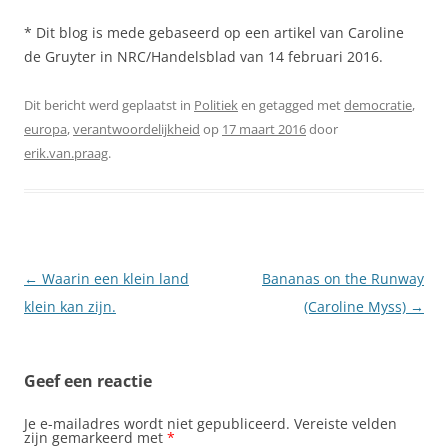
* Dit blog is mede gebaseerd op een artikel van Caroline
de Gruyter in NRC/Handelsblad van 14 februari 2016.
Dit bericht werd geplaatst in
Politiek
en getagged met
democratie
,
europa
,
verantwoordelijkheid
op
17 maart 2016
door
erik.van.praag
.
Berichtnavigatie
←
Waarin een klein land
Bananas on the Runway
klein kan zijn.
(Caroline Myss)
→
Geef een reactie
Je e-mailadres wordt niet gepubliceerd.
Vereiste velden
zijn gemarkeerd met
*