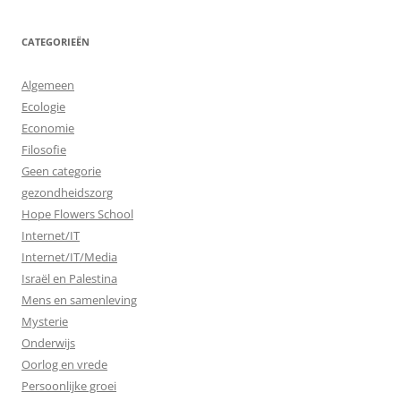
CATEGORIEËN
Algemeen
Ecologie
Economie
Filosofie
Geen categorie
gezondheidszorg
Hope Flowers School
Internet/IT
Internet/IT/Media
Israël en Palestina
Mens en samenleving
Mysterie
Onderwijs
Oorlog en vrede
Persoonlijke groei